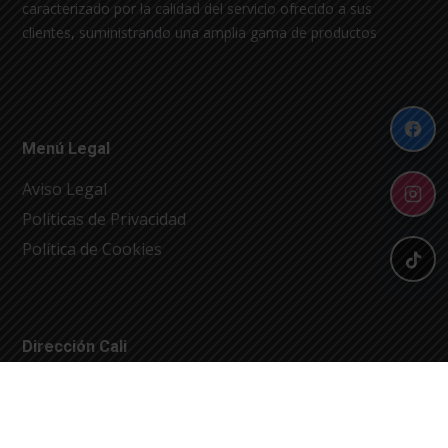
caracterizado por la calidad del servicio ofrecido a sus
clientes, suministrando una amplia gama de productos
Menú Legal
Aviso Legal
Políticas de Privacidad
Política de Cookies
Dirección Cali
Carrera 1 No. 54-40
fsumivalle@sumivalle.com