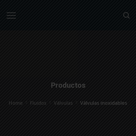
``
Productos
Home
Fluidos
Válvulas
Válvulas inoxidables