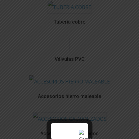
Tubería cobre
Válvulas PVC
Accesorios hierro maleable
Accesorios galvanizados