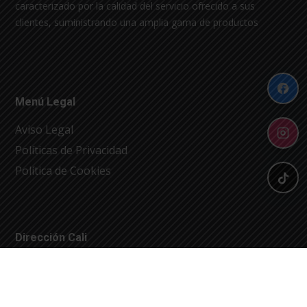
caracterizado por la calidad del servicio ofrecido a sus
clientes, suministrando una amplia gama de productos
Menú Legal
Aviso Legal
Políticas de Privacidad
Política de Cookies
Dirección Cali
Carrera 1 No. 54-40
fsumivalle@sumivalle.com