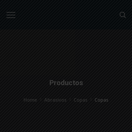
``
Productos
Home
Abrasivos
Copas
Copas