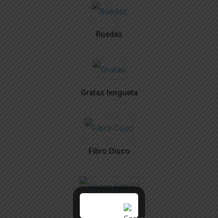
Ruedas
Gratas lengueta
Fibro Disco
Discos