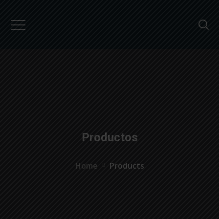
``
Productos
Home
Products