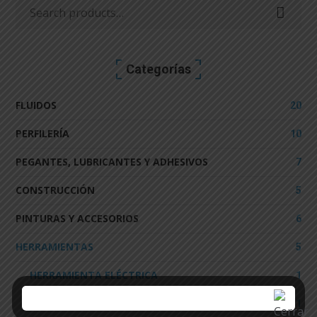
Search
for:
Categorías
FLUIDOS
20
PERFILERÍA
10
PEGANTES, LUBRICANTES Y ADHESIVOS
7
CONSTRUCCIÓN
5
PINTURAS Y ACCESORIOS
6
HERRAMIENTAS
5
HERRAMIENTA ELÉCTRICA
1
HERRAMIENTA MANUAL
1