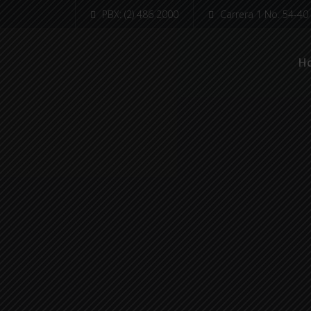
``
PBX: (2) 486 2000
Carrera 1 No. 54-40
H