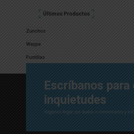
Últimos Productos
Zunchos
Waype
Puntillas
Escríbanos para 
inquietudes
Háganos llegar sus dudas o comentarios y es