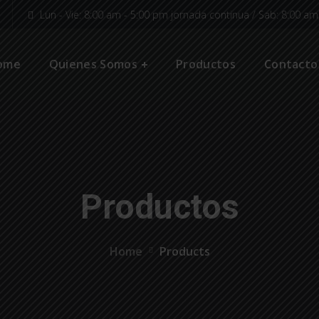
Lun - Vie: 8:00 am - 5:00 pm jornada continua / Sab: 8:00 a
ome
Quienes Somos
Productos
Contacto
Productos
Home
Products