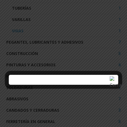
TUBERÍAS
1
VARILLAS
1
VIGAS
1
PEGANTES, LUBRICANTES Y ADHESIVOS
7
CONSTRUCCIÓN
5
PINTURAS Y ACCESORIOS
6
HERRAMIENTAS
5
SOLDADURAS
2
ABRASIVOS
7
CANDADOS Y CERRADURAS
3
FERRETERÍA EN GENERAL
5