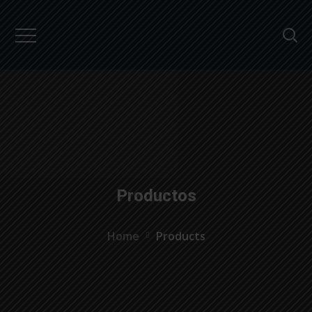
``
Productos
Home
Products