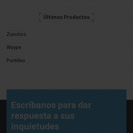
Últimos Productos
Zunchos
Waype
Puntillas
Escríbanos para dar
respuesta a sus
inquietudes