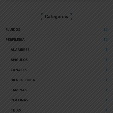
Search
for:
Categorías
FLUIDOS
20
PERFILERÍA
10
ALAMBRES
1
ÁNGULOS
1
CANALES
1
HIERRO CHIPA
1
LAMINAS
1
PLATINAS
1
TEJAS
1