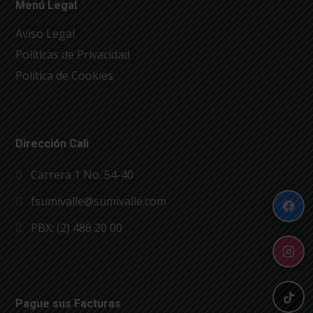
Menú Legal
Aviso Legal
Políticas de Privacidad
Política de Cookies
Dirección Cali
Carrera 1 No. 54-40
fsumivalle@sumivalle.com
PBX: (2) 486 20 00
Pague sus Facturas