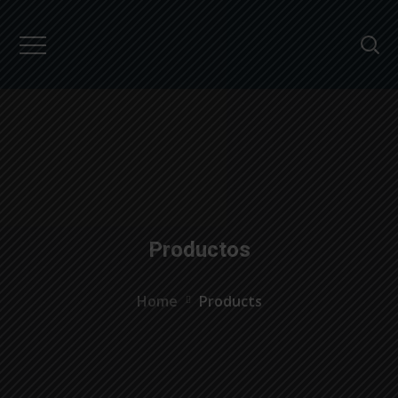
``
Productos
Home
Products