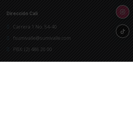
Dirección Cali
Carrera 1 No. 54-40
fsumivalle@sumivalle.com
PBX: (2) 486 20 00
Pague sus Facturas
Ferretería Sumivalle 1988
©