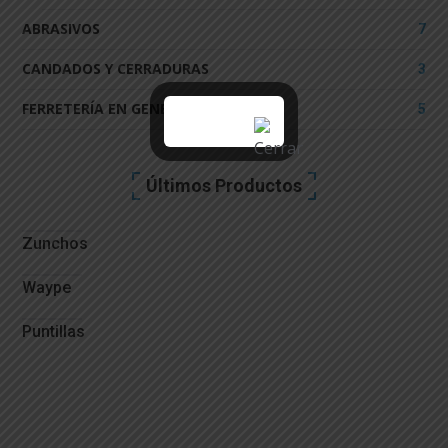
ABRASIVOS
7
CANDADOS Y CERRADURAS
3
FERRETERÍA EN GENERAL
5
Últimos Productos
Zunchos
Waype
Puntillas